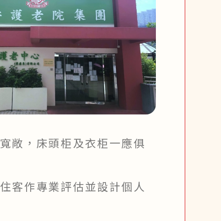
寬敞，床頭柜及衣柜一應俱
住客作專業評估並設計個人