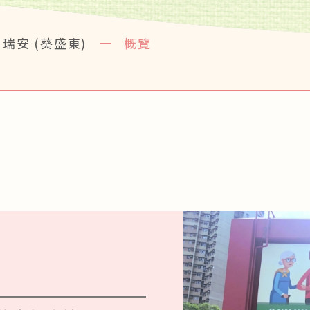
瑞安 (葵盛東)
概覽