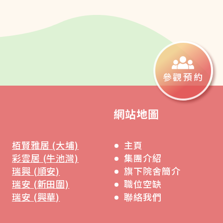
參觀預約
網站地圖
栢賢雅居 (大埔)
主頁
彩雲居 (牛池灣)
集團介紹
瑞興 (順安)
旗下院舍簡介
瑞安 (新田圍)
職位空缺
瑞安 (興華)
聯絡我們