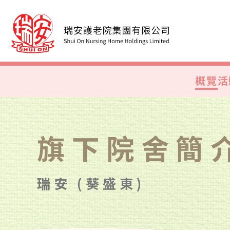
概覽
活
旗下院舍簡
瑞安 (葵盛東)