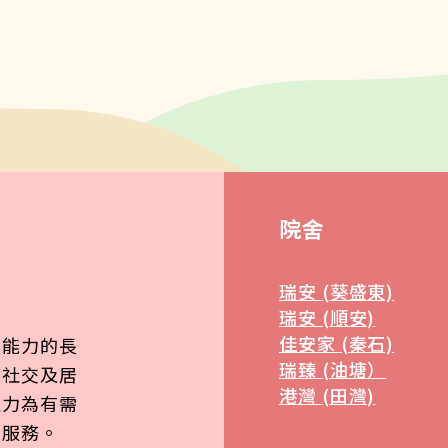
院舍
瑞安 (葵盛東)
瑞安 (順安)
佳安家 (秦石)
顧能力的長
瑞臻 (油塘）
、社交及居
港灣 (田灣)
致力為有需
質服務。