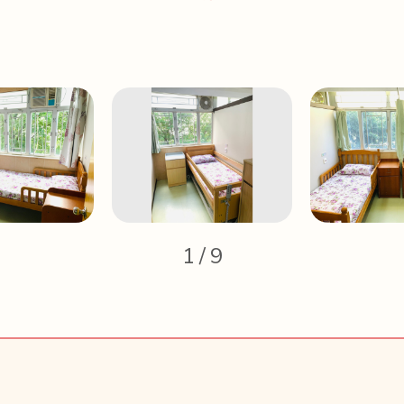
1
/
9