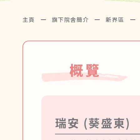
主頁
旗下院舍簡介
新界區
概覽
瑞安 (葵盛東)