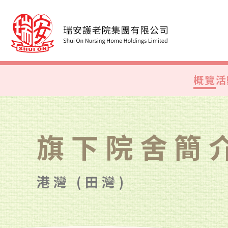
概覽
活
旗下院舍簡
港灣 (田灣)