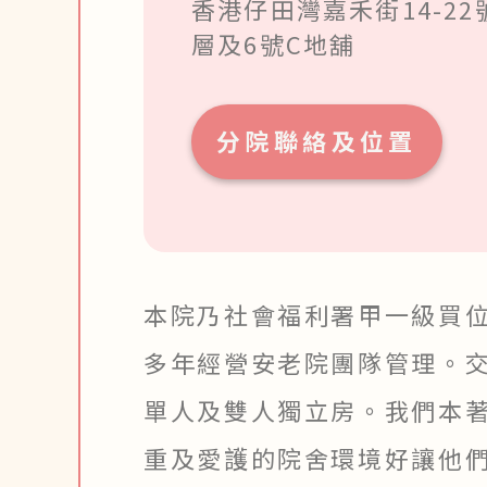
香港仔田灣嘉禾街14-2
層及6號C地舖
分院聯絡及位置
本院乃社會福利署甲一級買位
多年經營安老院團隊管理。交
單人及雙人獨立房。我們本
重及愛護的院舍環境好讓他