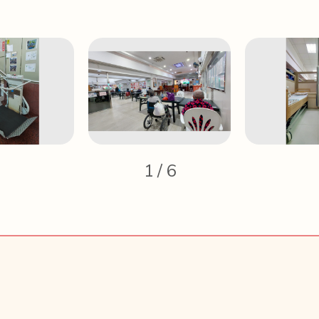
1
/
6