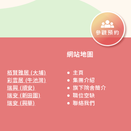
參觀預約
網站地圖
栢賢雅居 (大埔)
主頁
彩雲居 (牛池灣)
集團介紹
瑞興 (順安)
旗下院舍簡介
瑞安 (新田圍)
職位空缺
瑞安 (興華)
聯絡我們