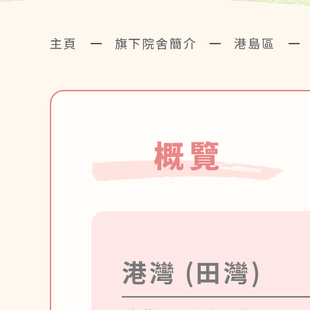
主頁
旗下院舍簡介
港島區
概覽
港灣 (田灣)