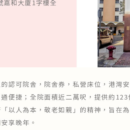
2號嘉和大廈1字樓全
的認可院舍，院舍券，私營床位，港灣安老
通便捷；全院面積近二萬呎，提供約12
著「以人為本，敬老如親」的精神，旨在為
們安享晚年。