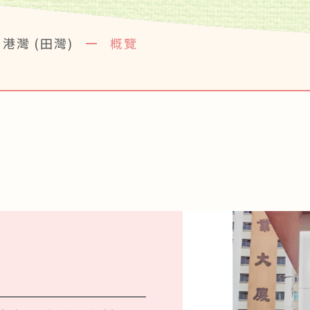
港灣 (田灣)
概覽