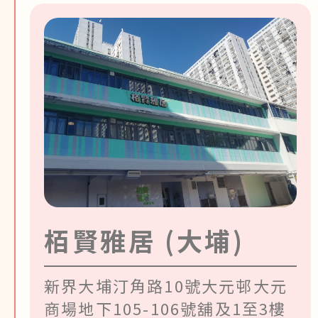
栢賢雅居 (大埔)
新界大埔汀角路10號大元邨大元
商場地下105-106號舖及1至3樓