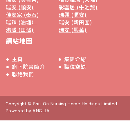
瑞安 (順安)
彩雲居 (牛池灣)
佳安家 (秦石)
瑞興 (順安)
瑞臻 (油塘）
瑞安 (新田圍)
港灣 (田灣)
瑞安 (興華)
網站地圖
主頁
集團介紹
旗下院舍簡介
職位空缺
聯絡我們
Copyright © Shui On Nursing Home Holdings Limited.
Powered by
ANGLIA
.