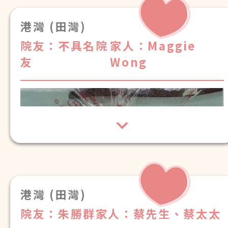
吳國明家人送上^_^
港灣 (田灣)
院友：不具名院
家人：Maggie
友
Wong
港灣安老院
仝人中秋節
快樂！
黎淑儀院友
港灣 (田灣)
送上
院友：朱勝群
家人：蔡先生、蔡太太