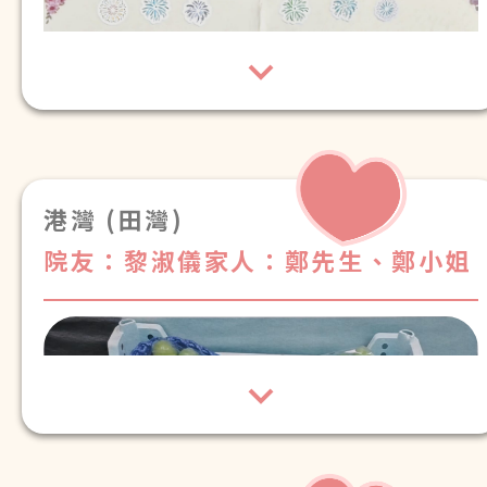
港灣 (田灣)
院友：黎淑儀
家人：鄭先生、鄭小姐
感謝你們對爸爸(吳國明)的照顧及關
致港灣護理安老院：院長、各職員及
心。
祝你們新年快樂，身體健康！
護理姑娘：
小小心意，請品嚐。