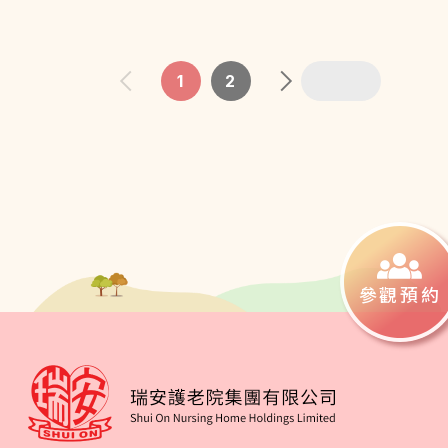
致 港灣安老院-各護理人員/職員
謝謝您們於疫情嚴峻期間
1
2
依然謹守剛(崗)位照顧長者
Jesus Love You
加油!!
Thank you
TO.院長及各位姑娘
感謝您們勞苦的香港市民
so much
Maggie Wong
參觀預約
感謝你們悉心看護和照
顧母親朱騰群。她身體
己經比之前好多了
From