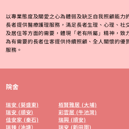
蔡滿祥
以專業態度及關愛之心為體弱及缺乏自我照顧能力
梁悦歡
長者提供醫療護理服務，滿足長者生理、心理、社
及居住等方面的需要，體現「老有所屬」精神，致
31-5-2024
為有需要的長者住客提供持續照顧、全人關懷的優
致港灣安老院院長及全體工作人員：
服務。
衷心感謝您們對品霞的悉心照顧，表
現無限耐心、包容與關愛。
令品霞很快適應院舍生活，她還多次
院舍
稱諧環境整潔乾淨。
瑞安 (葵盛東)
栢賢雅居 (大埔)
祝大家身體健康，
瑞安 (順安)
彩雲居 (牛池灣)
佳安家 (秦石)
瑞興 (順安)
工作順利
瑞臻 (油塘）
瑞安 (新田圍)