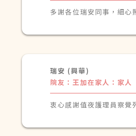
多謝各位瑞安同事，細心
瑞安 (興華)
院友：王加在
家人：家人
衷心感謝值夜護理員察覺