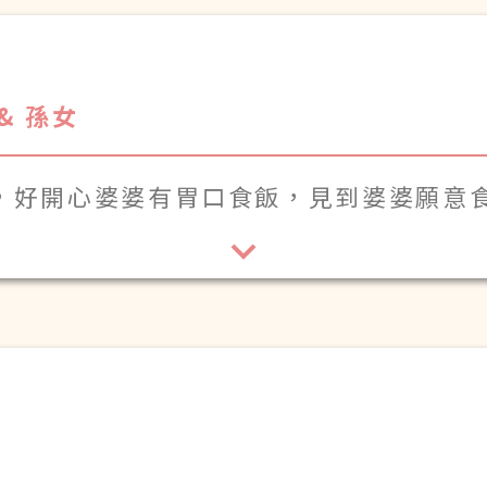
& 孫女
，好開心婆婆有胃口食飯，見到婆婆願意