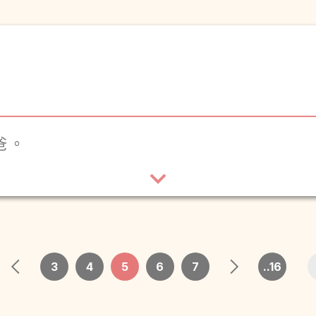
爸。
3
4
5
6
7
..16