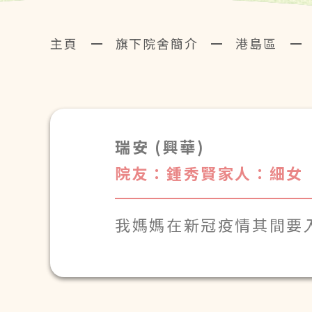
主頁
旗下院舍簡介
港島區
瑞安 (興華)
院友：鍾秀賢
家人：細女
我媽媽在新冠疫情其間要
安慰媽媽，使她習慣下來