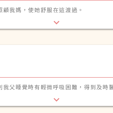
照顧我媽，使她舒服在這渡過。
列我父睡覺時有輕微呼吸困難，得到及時