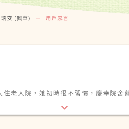
瑞安 (興華)
用戶感言
入住老人院，她初時很不習慣，慶幸院舍
。