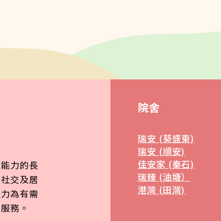
院舍
瑞安 (葵盛東)
瑞安 (順安)
佳安家 (秦石)
顧能力的長
瑞臻 (油塘）
、社交及居
港灣 (田灣)
致力為有需
質服務。