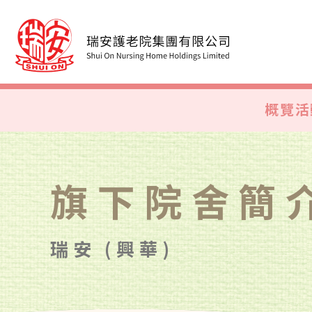
概覽
活
旗下院舍簡
瑞安 (興華)