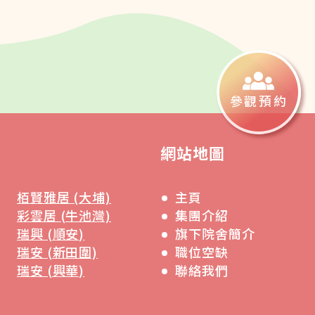
參觀預約
網站地圖
栢賢雅居 (大埔)
主頁
彩雲居 (牛池灣)
集團介紹
瑞興 (順安)
旗下院舍簡介
瑞安 (新田圍)
職位空缺
瑞安 (興華)
聯絡我們