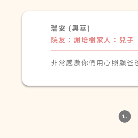
瑞安 (興華)
院友：謝培樹
家人：兒子
非常感激你們用心照顧爸
1..