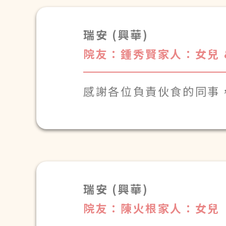
瑞安 (興華)
院友：鍾秀賢
家人：女兒 
感謝各位負責伙食的同事
預備食物，令婆婆飽飽。
瑞安 (興華)
院友：陳火根
家人：女兒