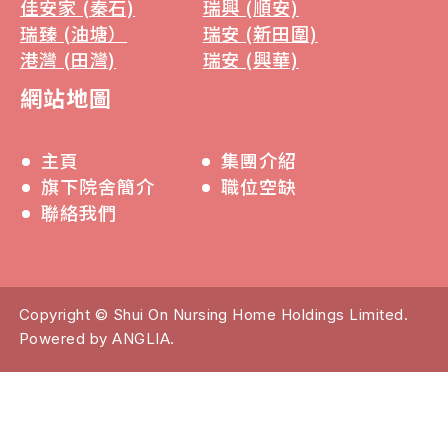
佳安家 (秦石)
瑞興 (順安)
瑞臻 (油塘）
瑞安 (新田圍)
港灣 (田灣)
瑞安 (興華)
網站地圖
主頁
集團介紹
旗下院舍簡介
職位空缺
聯絡我們
Copyright © Shui On Nursing Home Holdings Limited.
Powered by
ANGLIA
.