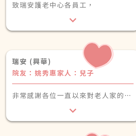
致瑞安護老中心各員工，
感謝你們的悉心照顧，祝大家身體健
康。
瑞安 (興華)
院友：姚秀惠
家人：兒子
非常感謝各位一直以來對老人家的悉
心照顧，耐心關懷。
你們用心盡責，溫柔體貼，讓長者住
得安心舒心，我們家屬十分放心。
由衷感謝大家的辛勤付出。