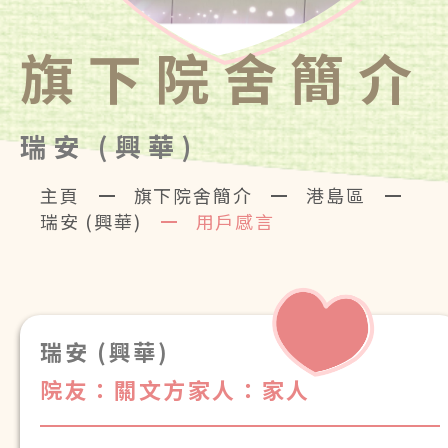
旗下院舍簡介
瑞安 (興華)
主頁
旗下院舍簡介
港島區
瑞安 (興華)
用戶感言
瑞安 (興華)
院友：關文方
家人：家人