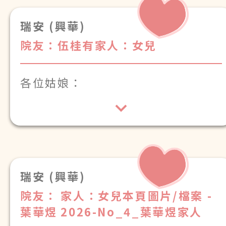
瑞安 (興華)
院友：伍桂有
家人：女兒
各位姑娘：
多謝多年一直照顧伍桂有，衷心感
謝！
瑞安 (興華)
院友：
家人：女兒本頁圖片/檔案 -
葉華煜
2026-No_4_葉華煜家人