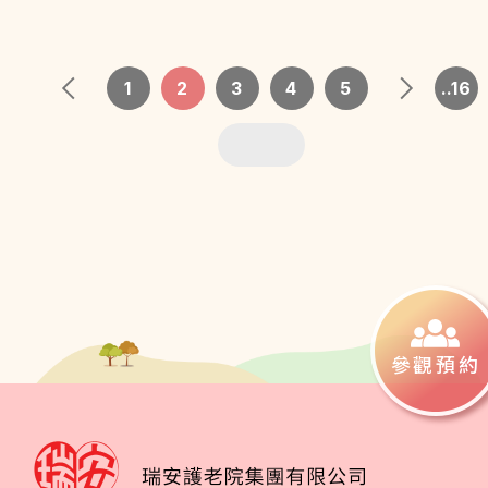
週到舒適環境生活。多謝、感激。
1
2
3
4
5
..16
參觀預約