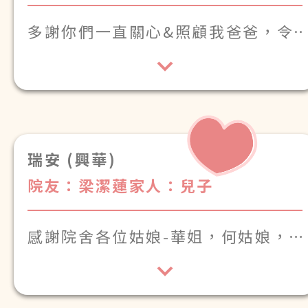
多謝你們一直關心&照顧我爸爸，令
佢每日都開心快樂！
感激你們的努力付出，期望以後都可
以保持這份
照顧，令我爸爸開心過每
一天！
瑞安 (興華)
院友：梁潔蓮
家人：兒子
感謝院舍各位姑娘-華姐，何姑娘，
翠姑娘，嚴姑娘，金姑娘及各位姑
娘，無言感激，令到母親有一個照顧