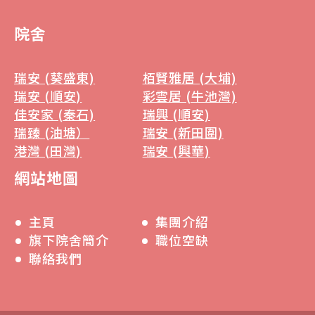
院舍
瑞安 (葵盛東)
栢賢雅居 (大埔)
瑞安 (順安)
彩雲居 (牛池灣)
佳安家 (秦石)
瑞興 (順安)
瑞臻 (油塘）
瑞安 (新田圍)
港灣 (田灣)
瑞安 (興華)
網站地圖
主頁
集團介紹
旗下院舍簡介
職位空缺
聯絡我們