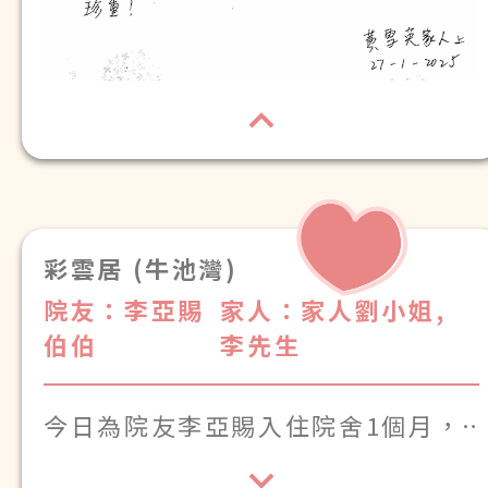
彩雲居 (牛池灣)
院友：李亞賜
家人：家人劉小姐,
伯伯
李先生
今日為院友李亞賜入住院舍1個月，
感謝各位的悉心照顧