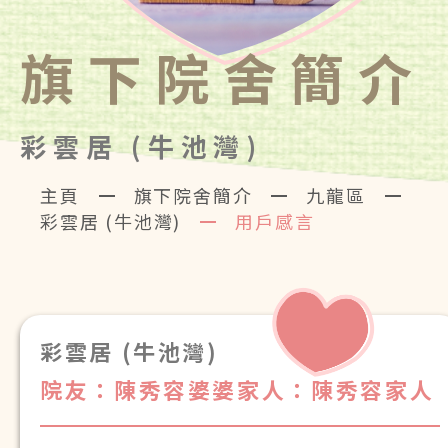
旗下院舍簡介
彩雲居 (牛池灣)
主頁
旗下院舍簡介
九龍區
彩雲居 (牛池灣)
用戶感言
彩雲居 (牛池灣)
院友：陳秀容婆婆
家人：陳秀容家人