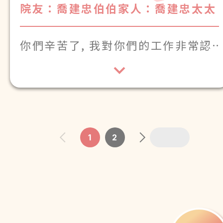
院友：喬建忠伯伯
家人：喬建忠太太
你們辛苦了, 我對你們的工作非常認
可, 你們待長者就像待自家人一樣。
1
2