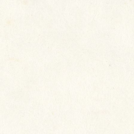
我們致力照顧長者所需，以真誠
態度，將心比心地對待長者，希
每一位都生活得快樂，讓長者開
家人放心。
院友：陳淑冰
家人：陳淑冰家人
院舍：瑞安 (新田圍)