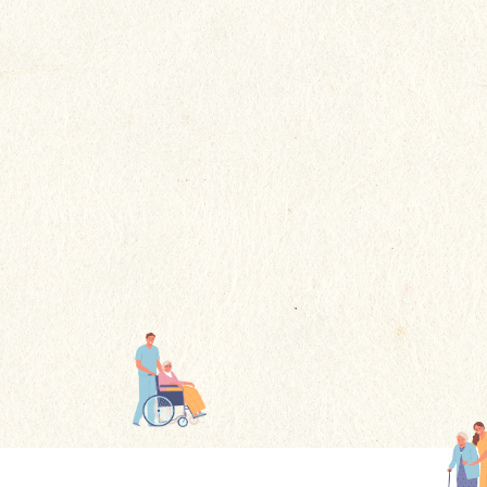
回想冰冰在貴院居住的4年多期
間，感謝你們不謹提供了專業的
護理，更給予了她如家人般的關
更多
懷......這些溫暖的舉動讓我們家屬
感到非常安心。
更多感言