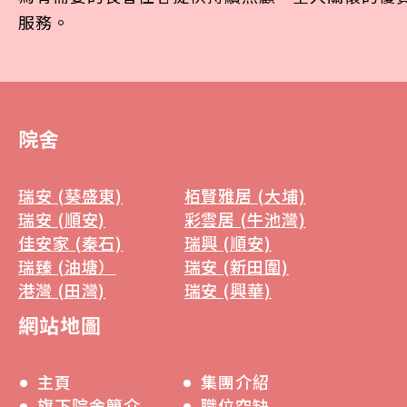
服務。
院舍
瑞安 (葵盛東)
栢賢雅居 (大埔)
瑞安 (順安)
彩雲居 (牛池灣)
佳安家 (秦石)
瑞興 (順安)
瑞臻 (油塘）
瑞安 (新田圍)
港灣 (田灣)
瑞安 (興華)
網站地圖
主頁
集團介紹
旗下院舍簡介
職位空缺