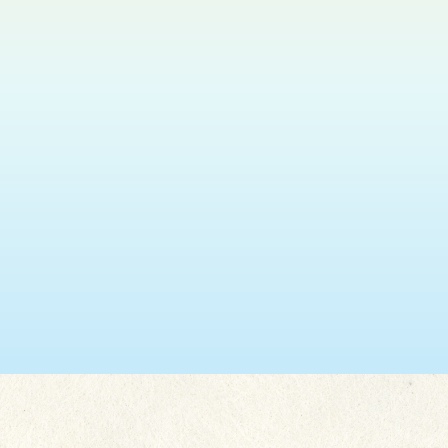
瑞安 (葵盛東)
2026.08.11
神光悅韻福音粵曲獻唱
更多