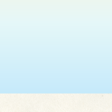
瑞安 (葵盛東)
2026.08.11
神光悅韻福音粵曲獻唱
更多