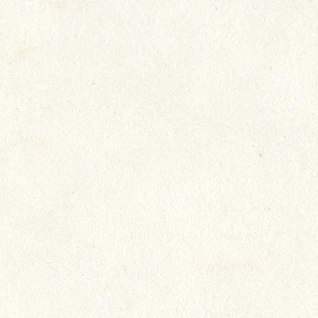
我們致力照顧長者所需，以真誠
態度，將心比心地對待長者，希
每一位都生活得快樂，讓長者開
家人放心。
院友：陳淑冰
家人：陳淑冰家人
院舍：瑞安 (新田圍)