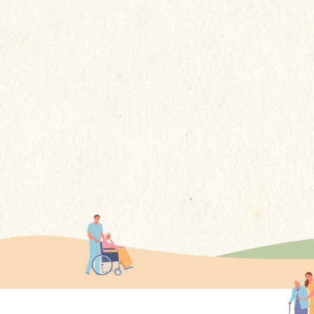
回想冰冰在貴院居住的4年多期
間，感謝你們不謹提供了專業的
護理，更給予了她如家人般的關
更多
懷......這些溫暖的舉動讓我們家屬
感到非常安心。
更多感言