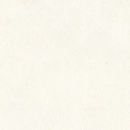
我們致力照顧長者所需，以真誠
態度，將心比心地對待長者，希
每一位都生活得快樂，讓長者開
家人放心。
院友：陳淑冰
家人：陳淑冰家人
院舍：瑞安 (新田圍)