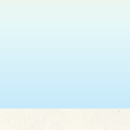
瑞安 (葵盛東)
2026.08.11
神光悅韻福音粵曲獻唱
更多