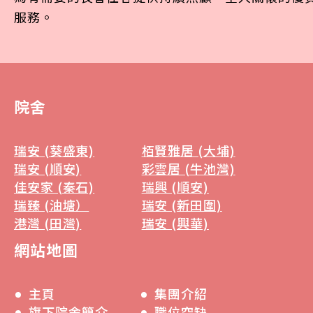
服務。
院舍
瑞安 (葵盛東)
栢賢雅居 (大埔)
瑞安 (順安)
彩雲居 (牛池灣)
佳安家 (秦石)
瑞興 (順安)
瑞臻 (油塘）
瑞安 (新田圍)
港灣 (田灣)
瑞安 (興華)
網站地圖
主頁
集團介紹
旗下院舍簡介
職位空缺