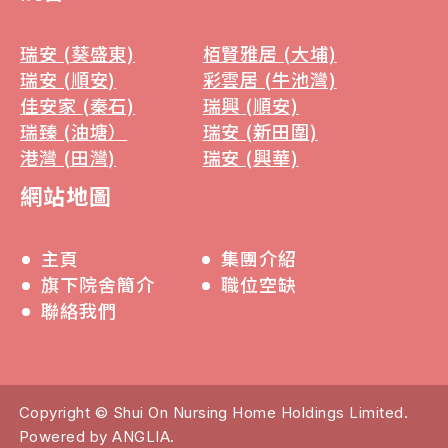
瑞安 (葵盛東)
栢賢雅居 (大埔)
瑞安 (順安)
彩雲居 (牛池灣)
佳安家 (秦石)
瑞興 (順安)
瑞臻 (油塘）
瑞安 (新田圍)
港灣 (田灣)
瑞安 (興華)
網站地圖
主頁
集團介紹
旗下院舍簡介
職位空缺
聯絡我們
Copyright © Shui On Nursing Home Holdings Limited.
Powered by
ANGLIA
.